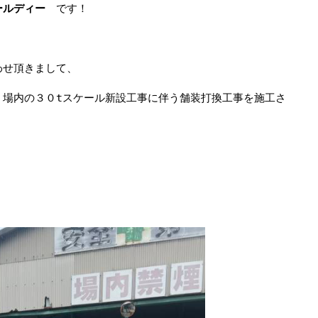
ールディー
です！
わせ頂きまして、
 場内の３０tスケール新設工事に伴う舗装打換工事を施工さ