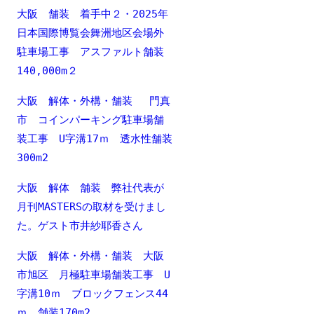
大阪 舗装 着手中２・2025年
日本国際博覧会舞洲地区会場外
駐車場工事 アスファルト舗装
140,000m２
大阪 解体・外構・舗装 門真
市 コインパーキング駐車場舗
装工事 U字溝17ｍ 透水性舗装
300m2
大阪 解体 舗装 弊社代表が
月刊MASTERSの取材を受けまし
た。ゲスト市井紗耶香さん
大阪 解体・外構・舗装 大阪
市旭区 月極駐車場舗装工事 U
字溝10ｍ ブロックフェンス44
ｍ 舗装170m2