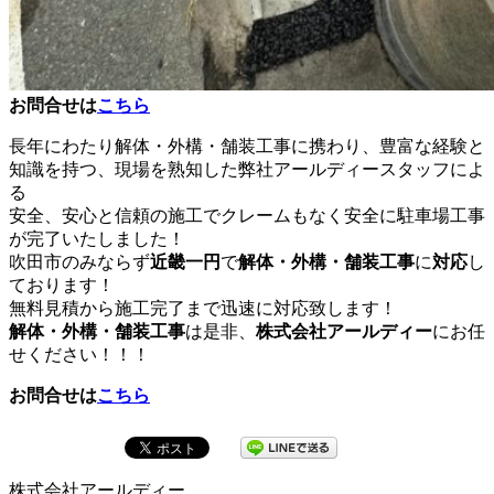
お問
合せは
こちら
長年にわたり解体・外構・舗装工事に携わり、豊富な経験と
知識を持つ、現場を熟知した弊社アールディースタッフによ
る
安全、安心と信頼の施工でクレームもなく安全に駐車場工事
が完了いたしました！
吹田市のみならず
近畿一円
で
解体・外構・舗装工事
に
対応
し
ております！
無料見積から施工完了まで迅速に対応致します！
解体・外構・舗装工事
は是非、
株式会社アールディー
にお任
せください！！！
お問
合せは
こちら
株式会社アールディー