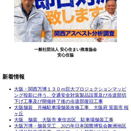
一般社団法人 安心住まい推進協会
安心住協
新着情報
大阪・関西万博１３０ｍ巨大プロジェクションマッピ
ング投影に伴う、交通安全対策製品設置及び歩道部切
下げ工事及び開催終了後の歩道部復旧工事
大阪舗装 月極駐車場舗装改修工事 大阪府 箕面市 桜
ヶ丘
大阪 舗装 大阪市 東住吉区 駐車場舗装工事
大阪万博・舗装完工 2025年日本国際博覧会舞洲地区