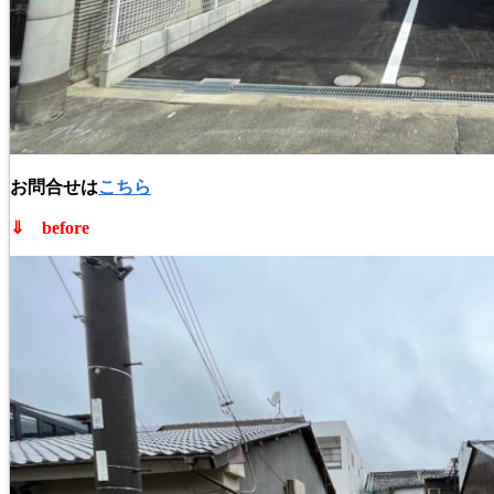
お問合せは
こちら
⇓ before