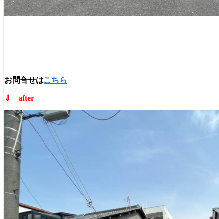
お問合せは
こちら
⇓ after