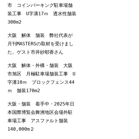
市 コインパーキング駐車場舗
装工事 U字溝17ｍ 透水性舗装
300m2
大阪 解体 舗装 弊社代表が
月刊MASTERSの取材を受けまし
た。ゲスト市井紗耶香さん
大阪 解体・外構・舗装 大阪
市旭区 月極駐車場舗装工事 U
字溝10ｍ ブロックフェンス44
ｍ 舗装170m2
大阪・舗装 着手中・2025年日
本国際博覧会舞洲地区会場外駐
車場工事 アスファルト舗装
140,000m２