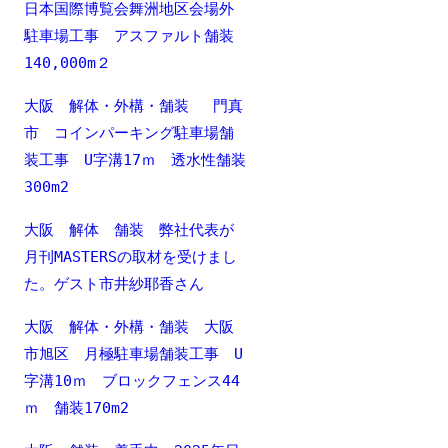
日本国際博覧会舞洲地区会場外
駐車場工事 アスファルト舗装
140,000m２
大阪 解体・外構・舗装 門真
市 コインパーキング駐車場舗
装工事 U字溝17ｍ 透水性舗装
300m2
大阪 解体 舗装 弊社代表が
月刊MASTERSの取材を受けまし
た。ゲスト市井紗耶香さん
大阪 解体・外構・舗装 大阪
市旭区 月極駐車場舗装工事 U
字溝10ｍ ブロックフェンス44
ｍ 舗装170m2