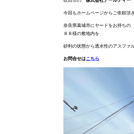
吹田市の
株式会社アールディ
今回もホームページからご依頼頂
奈良県葛城市にヤードをお持ちの 
８８様の敷地内を
砂利の状態から透水性のアスファ
お問
合せは
こちら